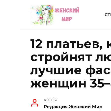
Перейти
к
СТ
содержанию
12 платьев,
стройнят л
лучшие фас
женщин 35–
АВТОР
Редакция Женский Мир