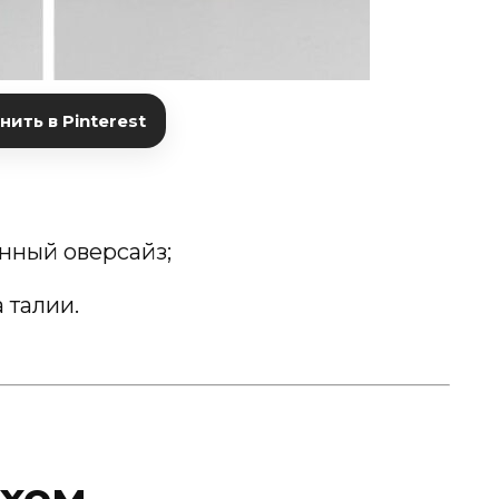
ить в Pinterest
нный оверсайз;
 талии.
ахом