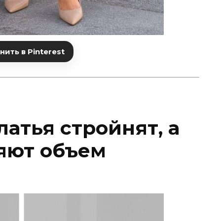
ить в Pinterest
атья стройнят, а
яют объем