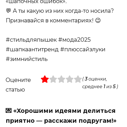
«шапочных ошибок».
💬 А ты какую из них когда-то носила?
Признавайся в комментариях! 😉
#стильдляпышек #мода2025
#шапкаантитренд #плюссайзлуки
#зимнийстиль
(
3
оценки,
Оцените
среднее
1
из
5
)
статью
💌 «Хорошими идеями делиться
приятно — расскажи подругам!»