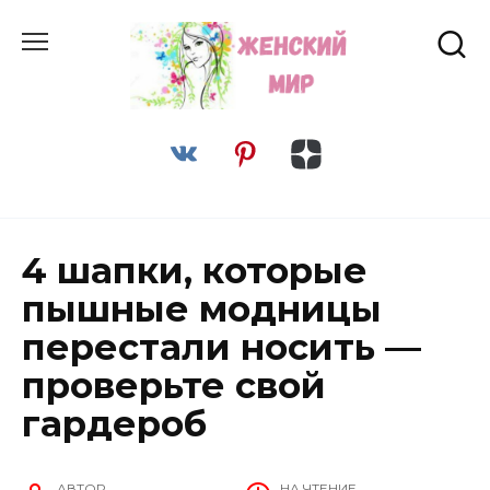
Перейти
к
содержанию
4 шапки, которые
пышные модницы
перестали носить —
проверьте свой
гардероб
АВТОР
НА ЧТЕНИЕ