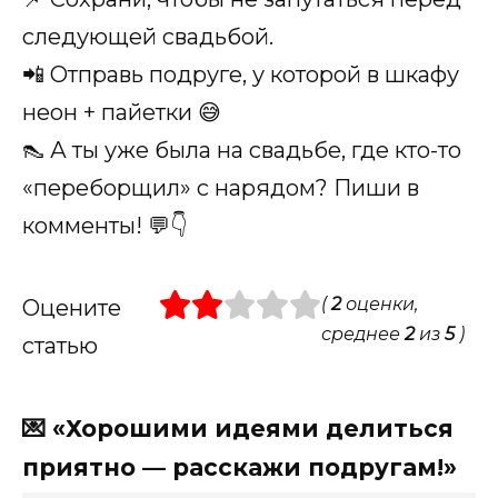
следующей свадьбой.
📲 Отправь подруге, у которой в шкафу
неон + пайетки 😅
👠 А ты уже была на свадьбе, где кто-то
«переборщил» с нарядом? Пиши в
комменты! 💬👇
(
2
оценки,
Оцените
среднее
2
из
5
)
статью
💌 «Хорошими идеями делиться
приятно — расскажи подругам!»