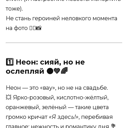
тоже).
Не стань героиней неловкого момента
на фото 💁‍♀️📸
1️⃣ Неон: сияй, но не
ослепляй 🟠💚🌈
Неон — это «вау», но не на свадьбе.
💥 Ярко-розовый, кислотно-жёлтый,
оранжевый, зелёный — такие цвета
громко кричат
«Я здесь!»
, перебивая
главное: нежность и романтику дня 💐