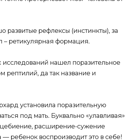
 развитые рефлексы (инстинкты), за
л – ретикулярная формация.
х исследований нашел поразительное
ом рептилий, да так название и
рхард установила поразительную
аться под мать. Буквально «улавливая»
дцебиение, расширение-сужение
а — ребенок воспроизводит это в себе!