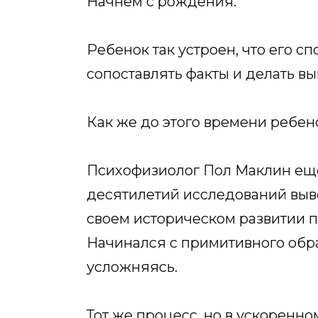
Начнем с рождения.
Ребенок так устроен, что его 
сопоставлять факты и делать выв
Как же до этого времени ребе
Психофизиолог Пол Маклин еще 
десятилетий исследований вывел
своем историческом развитии 
Начинался с примитивного обра
усложняясь.
Тот же процесс, но в ускоренно