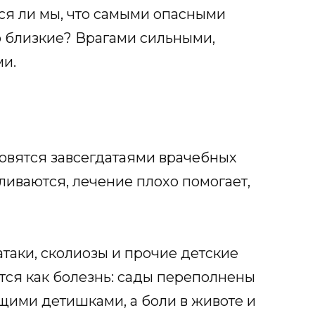
мся ли мы, что самыми опасными
го близкие? Врагами сильными,
и.
овятся завсегдатаями врачебных
ливаются, лечение плохо помогает,
атаки, сколиозы и прочие детские
тся как болезнь: сады переполнены
ми детишками, а боли в животе и